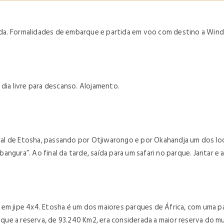
a. Formalidades de embarque e partida em voo com destino a Windho
dia livre para descanso. Alojamento.
al de Etosha, passando por Otjiwarongo e por Okahandja um dos loc
ngura”. Ao final da tarde, saída para um safari no parque. Jantar e 
 em jipe 4x4. Etosha é um dos maiores parques de África, com uma p
ue a reserva, de 93.240 Km2, era considerada a maior reserva do 