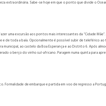
leza extraordinária. Sabe-se hoje em que o ponto que divide o Ocea
de fazer uma excursão aos pontos mais interessantes da “Cidade Mãe”
 e de toda a baía. Opcionalmente é possível subir de teleférico ao t
ra municipal, ao castelo da Boa Esperança e ao Distrito 6. Após alm
rado o berço do vinho sul-africano. Paragem numa quinta para apreci
to. Formalidade de embarque e partida em voo de regresso a Portuga