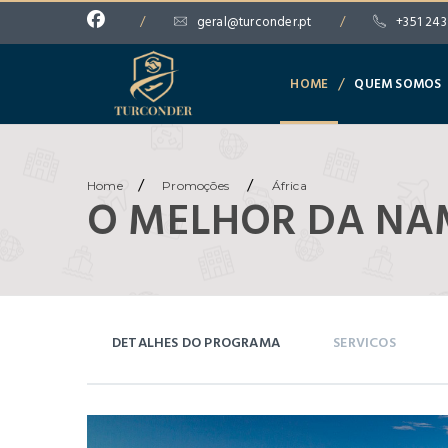
/
geral@turconder.pt
/
+351 243
/
HOME
QUEM SOMOS
/
/
Home
Promoções
África
O MELHOR DA NAM
DETALHES DO PROGRAMA
SERVICOS