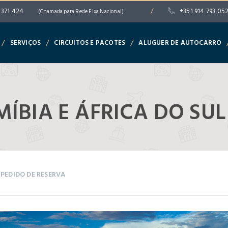
 371 424
/
+351 914 793 05
(Chamada para Rede Fixa Nacional)
/
/
/
SERVIÇOS
CIRCUITOS E PACOTES
ALUGUER DE AUTOCARRO
ÍBIA E ÁFRICA DO SUL
PEDIDO DE RESERVA