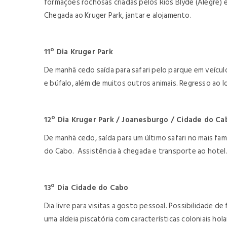
formações rochosas criadas pelos Rios Blyde (Alegre)
Chegada ao Kruger Park, jantar e alojamento.
11º Dia Kruger Park
De manhã cedo saída para safari pelo parque em veículo
e búfalo, além de muitos outros animais. Regresso ao lo
12º Dia Kruger Park / Joanesburgo / Cidade do Ca
De manhã cedo, saída para um último safari no mais f
do Cabo. Assistência à chegada e transporte ao hotel
13º Dia Cidade do Cabo
Dia livre para visitas a gosto pessoal. Possibilidade 
uma aldeia piscatória com características coloniais hol