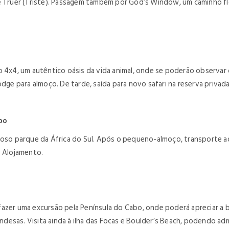
 e Truer (Triste). Passagem também por God’s Window, um caminho f
 4x4, um autêntico oásis da vida animal, onde se poderão observar os
dge para almoço. De tarde, saída para novo safari na reserva privada
bo
amoso parque da África do Sul. Após o pequeno-almoço, transporte a
. Alojamento.
de fazer uma excursão pela Península do Cabo, onde poderá apreciar a
andesas. Visita ainda à ilha das Focas e Boulder’s Beach, podendo ad