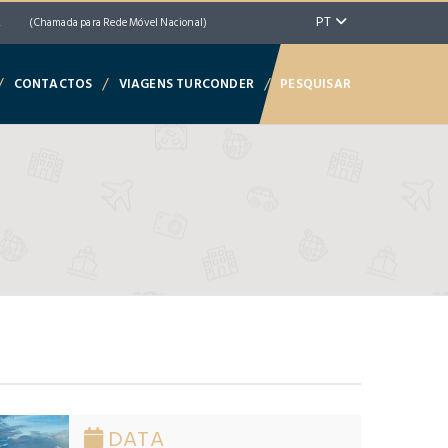
PT
2
(Chamada para Rede Móvel Nacional)
/
/
/
CONTACTOS
VIAGENS TURCONDER
PESQUISAR
DATA