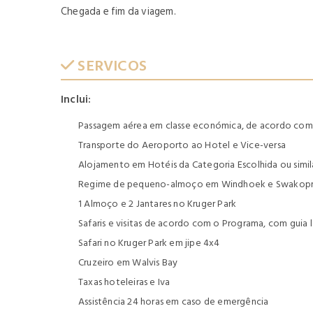
Chegada e fim da viagem.
SERVICOS
Inclui:
Passagem aérea em classe económica, de acordo com o
Transporte do Aeroporto ao Hotel e Vice-versa
Alojamento em Hotéis da Categoria Escolhida ou simil
Regime de pequeno-almoço em Windhoek e Swakopmon
1 Almoço e 2 Jantares no Kruger Park
Safaris e visitas de acordo com o Programa, com guia 
Safari no Kruger Park em jipe 4x4
Cruzeiro em Walvis Bay
Taxas hoteleiras e Iva
Assistência 24 horas em caso de emergência