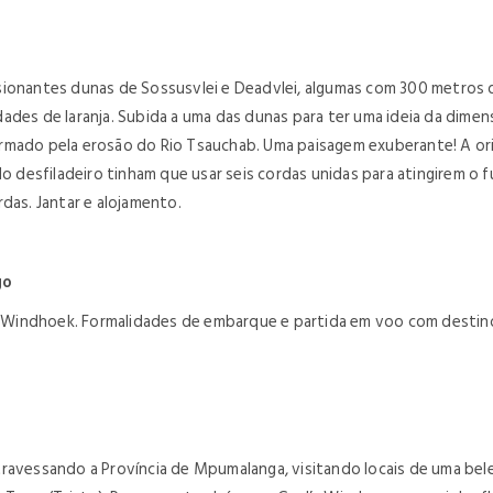
sionantes dunas de Sossusvlei e Deadvlei, algumas com 300 metros
ades de laranja. Subida a uma das dunas para ter uma ideia da dimen
ormado pela erosão do Rio Tsauchab. Uma paisagem exuberante! A o
do desfiladeiro tinham que usar seis cordas unidas para atingirem o 
ordas. Jantar e alojamento.
go
Windhoek. Formalidades de embarque e partida em voo com destino
travessando a Província de Mpumalanga, visitando locais de uma be