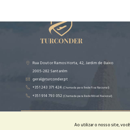
Rua Doutor Ramos Horta, 42, Jardim de Baixo
2005-282 Santarém
geral@turconder.pt
+351 243 371 424
(Chamada para Rede Fixa Nacional)
+351 914 793 052
(Chamada para Rede Móvel Nacional)
Em cumprimento da lei nº 144/2015 informamos que para a resolu
Ao utilizar o nosso site, vo