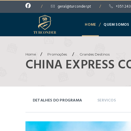
/
geral@turconder.pt
/
+351 243
/
HOME
QUEM SOMOS
/
/
Home
Promoções
Grandes Destinos
CHINA EXPRESS 
DETALHES DO PROGRAMA
SERVICOS