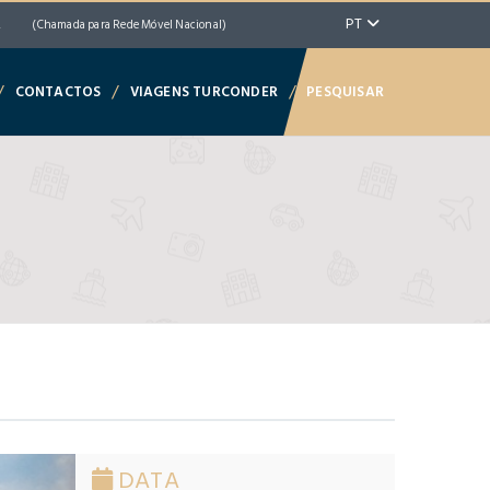
PT
2
(Chamada para Rede Móvel Nacional)
/
/
/
CONTACTOS
VIAGENS TURCONDER
PESQUISAR
DATA