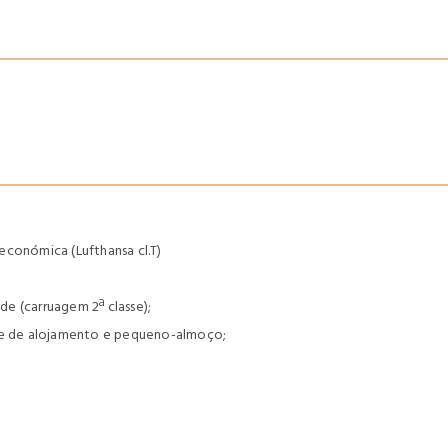
económica (Lufthansa cl.T)
e (carruagem 2ª classe);
ime de alojamento e pequeno-almoço;