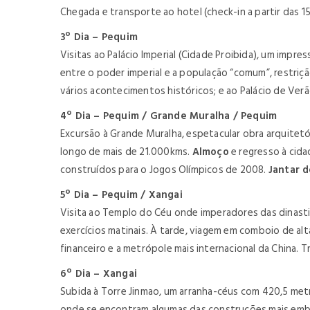
Chegada e transporte ao hotel (check-in a partir das 1
3º Dia – Pequim
Visitas ao Palácio Imperial (Cidade Proibida), um impr
entre o poder imperial e a população “comum”, restriç
vários acontecimentos históricos; e ao Palácio de Ver
4º Dia – Pequim / Grande Muralha / Pequim
Excursão à Grande Muralha, espetacular obra arquitetó
longo de mais de 21.000kms.
Almoço
e regresso à cida
construídos para o Jogos Olímpicos de 2008.
Jantar 
5º Dia – Pequim / Xangai
Visita ao Templo do Céu onde imperadores das dinastia
exercícios matinais. À tarde, viagem em comboio de alt
financeiro e a metrópole mais internacional da China. 
6º Dia – Xangai
Subida à Torre Jinmao, um arranha-céus com 420,5 metr
onde se encontram algumas das construções mais emb