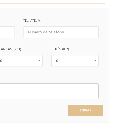
TEL. / TELM.
IANÇAS
BEBÉS
(2-11)
(0-2)