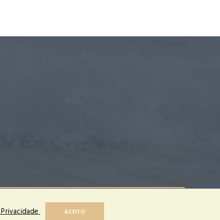
Parceiros
 de Portugal
www.turismodeportugal.pt
e Privacidade
ACEITO