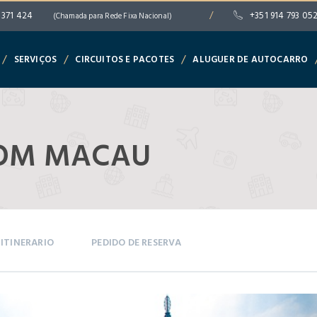
 371 424
/
+351 914 793 05
(Chamada para Rede Fixa Nacional)
/
/
/
SERVIÇOS
CIRCUITOS E PACOTES
ALUGUER DE AUTOCARRO
COM MACAU
ITINERARIO
PEDIDO DE RESERVA