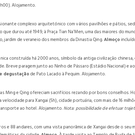
5h00). Alojamento.
essionante complexo arquitetónico com vários pavilhões e pátios, se
ão que durou até 1949; à Praça Tian Na’Men, uma das maiores do mun
ão, jardim de veraneio dos membros da Dinastia Qing.
Almoço
incluíd
nica construída há 2000 anos, símbolo da antiga civilização chinesa
de. Breve paragem junto ao Ninho de Pássaro (Estádio Nacional) e 
de degustação
de Pato Lacado à Pequim. Alojamento.
s Ming e Qing ofereciam sacrifícios rezando por bons conselhos. Ho
a velocidade para Xangai (5h), cidade portuária, com mais de 16 milh
Transporte ao hotel. Alojamento.
Nota: possibilidade de efetuar traje
os e 88 andares, com uma vista panorâmica de Xangai desde o seu m
lemáticas da cidade.
Almoço
. À tarde visita ao Templo de Buda de J