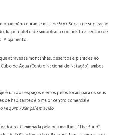
de do império durante mais de 500. Servia de separação
do, lugar repleto de simbolismo comunista e cenário de
o. Alojamento.
, que atravessa montanhas, desertos e planícies ao
ao Cubo de Água (Centro Nacional de Natação), ambos
je é um dos espaços eleitos pelos locais para os seus
ões de habitantes é o maior centro comercial e
to Pequim / Xangai em avião
iradouro. Caminhada pela orla marítima “The Bund”,
ade, de 1882, o lugar de culto budista mais importante